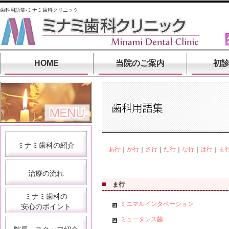
歯科用語集-ミナミ歯科クリニック
HOME
当院のご案内
初
ミナミ歯科の紹介
あ行
｜
か行
｜
さ行
｜
た行
｜
な行
｜
は行
｜
ま
治療の流れ
ま行
ミナミ歯科の
ミニマルインタベーション
安心のポイント
ミュータンス菌