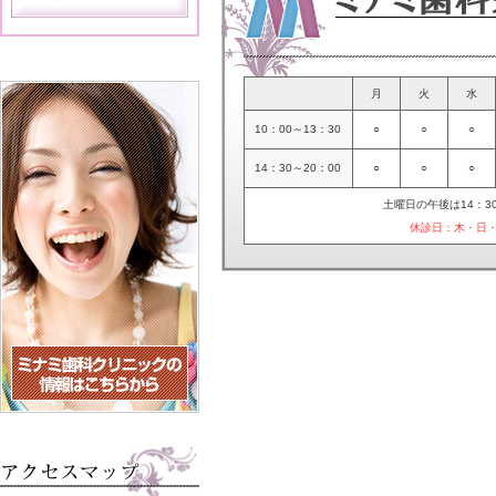
月
火
水
10：00～13：30
○
○
○
14：30～20：00
○
○
○
土曜日の午後は14：30
休診日：木・日