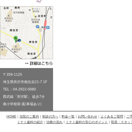
〒359-1125
埼玉県所沢市南住吉21-7 1F
TEL：04-2922-0080
西武線「所沢駅」 徒歩7分
南小学校前 (駐車場あり)
HOME
｜
当院のご案内
｜
初診の方へ
｜
料金一覧
｜
お問い合わせ
｜
よくあるご質問
｜
ご
ミナミ歯科の紹介
｜
治療の流れ
｜
ミナミ歯科の安心のポイント
｜
院長・スタッ